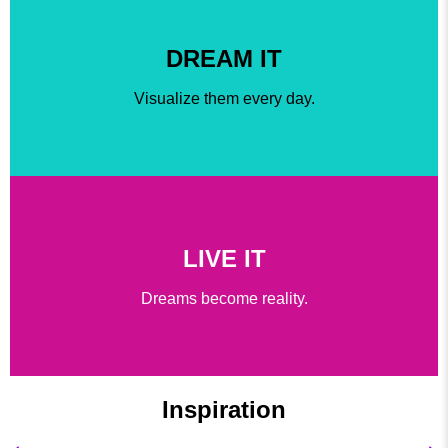
DREAM IT
Visualize them every day.
LIVE IT
Dreams become reality.
Inspiration