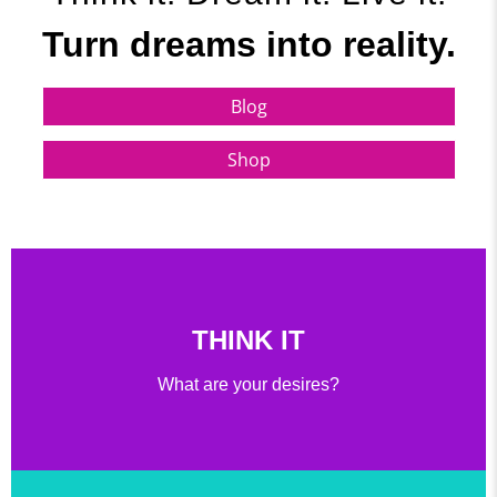
Turn dreams into reality.
Blog
Shop
THINK IT
What are your desires?